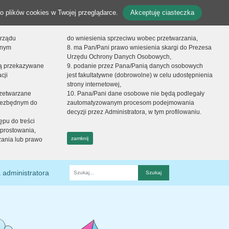
o plików cookies w Twojej przeglądarce.
Akceptuję ciasteczka
orządu
do wniesienia sprzeciwu wobec przetwarzania,
onym
8. ma Pan/Pani prawo wniesienia skargi do Prezesa
Urzędu Ochrony Danych Osobowych,
dą przekazywane
9. podanie przez Pana/Panią danych osobowych
cji
jest fakultatywne (dobrowolne) w celu udostępnienia
strony internetowej,
zetwarzane
10. Pana/Pani dane osobowe nie będą podlegały
niezbędnym do
zautomatyzowanym procesom podejmowania
decyzji przez Administratora, w tym profilowaniu.
ępu do treści
prostowania,
zamknij
zania lub prawo
 administratora
Fraza