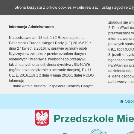
Strona korzysta z plików cookies w celu realizacji usług i zgodnie z
znajdują się w
Informacja Administratora
2. Pana/Pani da
przetwarzane w
Na podstawie art. 13 ust. 1 i 2 Rozporządzenia
internetowej o
Parlamentu Europejskiego i Rady (UE) 2016/679 z
prawnych spocz
dnia 27 kwietnia 2016r. w sprawie ochrony osób
ust.1 lit.c RODO
fizycznych w związku z przetwarzaniem danych
3. jeżeli korzy
osobowych i w sprawie swobodnego przepływu
będącego adres
takich danych oraz uchylenia dyrektywy 95/46/WE
Pan/Pani na pr
(ogólne rozporządzenie o ochronie danych), Dz. U.
udzielenia odp
UE. L. 2016.119.1 z dnia 4 maja 2016r., dalej RODO
4. dane osobo
informuję:
państwowym, or
1. dane Administratora i Inspektora Ochrony Danych
Stro
Przedszkole Mie