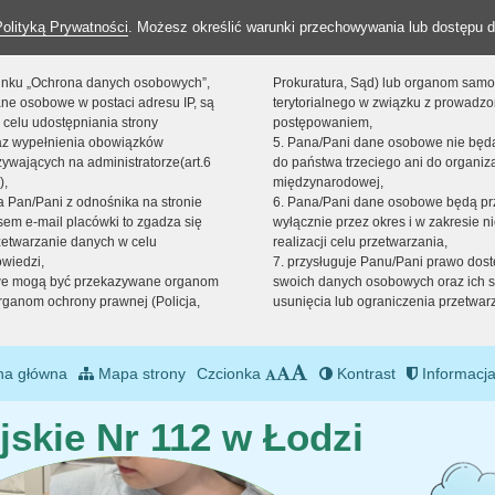
Polityką Prywatności
. Możesz określić warunki przechowywania lub dostępu d
 linku „Ochrona danych osobowych”,
Prokuratura, Sąd) lub organom sam
ne osobowe w postaci adresu IP, są
terytorialnego w związku z prowadz
 celu udostępniania strony
postępowaniem,
raz wypełnienia obowiązków
5. Pana/Pani dane osobowe nie bę
ywających na administratorze(art.6
do państwa trzeciego ani do organiza
),
międzynarodowej,
sta Pan/Pani z odnośnika na stronie
6. Pana/Pani dane osobowe będą pr
em e-mail placówki to zgadza się
wyłącznie przez okres i w zakresie 
zetwarzanie danych w celu
realizacji celu przetwarzania,
owiedzi,
7. przysługuje Panu/Pani prawo dost
we mogą być przekazywane organom
swoich danych osobowych oraz ich s
ganom ochrony prawnej (Policja,
usunięcia lub ograniczenia przetwar
na główna
Mapa strony
Czcionka
Kontrast
Informacja
jskie Nr 112 w Łodzi