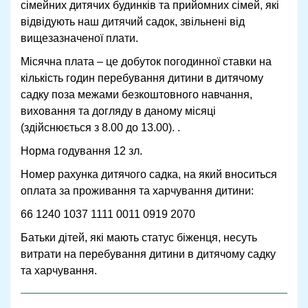
сімейних дитячих будинків та прийомних сімей, які
відвідують наш дитячий садок, звільнені від
вищезазначеної плати.
Місячна плата – це добуток погодинної ставки на
кількість годин перебування дитини в дитячому
садку поза межами безкоштовного навчання,
виховання та догляду в даному місяці
(здійснюється з 8.00 до 13.00). .
Норма годування 12 зл.
Номер рахунка дитячого садка, на який вноситься
оплата за проживання та харчування дитини:
66 1240 1037 1111 0011 0919 2070
Батьки дітей, які мають статус біженця, несуть
витрати на перебування дитини в дитячому садку
та харчування.