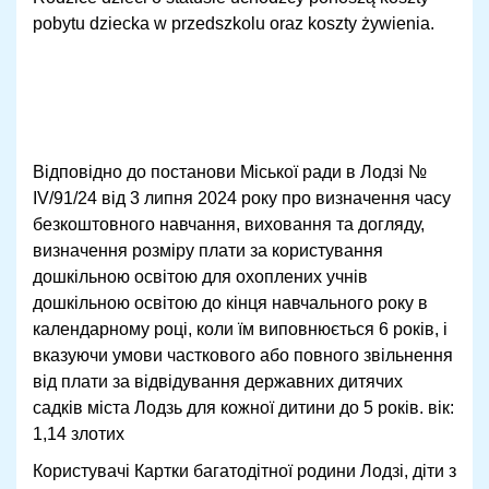
pobytu dziecka w przedszkolu oraz koszty żywienia.
Відповідно до постанови Міської ради в Лодзі №
IV/91/24 від 3 липня 2024 року про визначення часу
безкоштовного навчання, виховання та догляду,
визначення розміру плати за користування
дошкільною освітою для охоплених учнів
дошкільною освітою до кінця навчального року в
календарному році, коли їм виповнюється 6 років, і
вказуючи умови часткового або повного звільнення
від плати за відвідування державних дитячих
садків міста Лодзь для кожної дитини до 5 років. вік:
1,14 злотих
Користувачі Картки багатодітної родини Лодзі, діти з