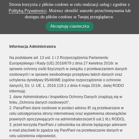
Strona korzysta z plików cookies w celu realizacji usług i zgodnie z
Polityką Prywatności
. Możesz określić warunki przechowywania lub
dostępu do plików cookies w Twojej przeglądarce.
Akceptuję ciasteczka
Informacja Administratora
Na podstawie art. 13 ust. 1 i 2 Rozporządzenia Parlamentu
Europejskiego i Rady (UE) 2016/679 z dnia 27 kwietnia 2016r. w
sprawie ochrony osób fizycznych w związku z przetwarzaniem danych
osobowych i w sprawie swobodnego przepływu takich danych oraz
uchylenia dyrektywy 95/46/WE (ogólne rozporządzenie o ochronie
danych), Dz. U. UE. L. 2016.119.1 z dnia 4 maja 2016r., dalej RODO
informuję:
1. dane Administratora i Inspektora Ochrony Danych znajdują się w
linku „Ochrona danych osobowych”,
2. Pana/Pani dane osobowe w postaci adresu IP, są przetwarzane w
celu udostępniania strony internetowej oraz wypełnienia obowiązków
prawnych spoczywających na administratorze(art.6 ust.1 lit.c RODO),
3. jeżeli korzysta Pan/Pani z odnośnika na stronie będącego adresem
e-mail placówki to zgadza się Pan/Pani na przetwarzanie danych w
celu udzielenia odpowiedzi,