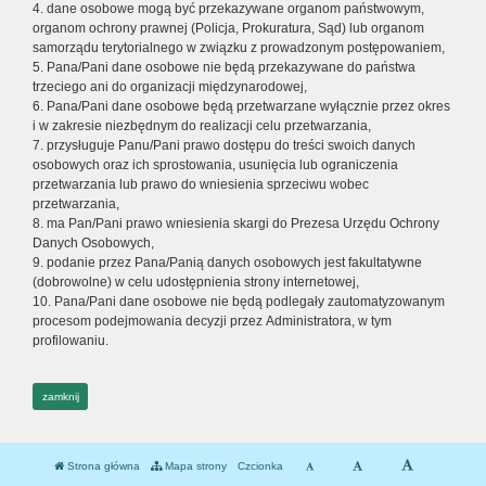
4. dane osobowe mogą być przekazywane organom państwowym,
organom ochrony prawnej (Policja, Prokuratura, Sąd) lub organom
samorządu terytorialnego w związku z prowadzonym postępowaniem,
5. Pana/Pani dane osobowe nie będą przekazywane do państwa
trzeciego ani do organizacji międzynarodowej,
6. Pana/Pani dane osobowe będą przetwarzane wyłącznie przez okres
i w zakresie niezbędnym do realizacji celu przetwarzania,
7. przysługuje Panu/Pani prawo dostępu do treści swoich danych
osobowych oraz ich sprostowania, usunięcia lub ograniczenia
przetwarzania lub prawo do wniesienia sprzeciwu wobec
przetwarzania,
8. ma Pan/Pani prawo wniesienia skargi do Prezesa Urzędu Ochrony
Danych Osobowych,
9. podanie przez Pana/Panią danych osobowych jest fakultatywne
(dobrowolne) w celu udostępnienia strony internetowej,
10. Pana/Pani dane osobowe nie będą podlegały zautomatyzowanym
procesom podejmowania decyzji przez Administratora, w tym
profilowaniu.
zamknij
Strona główna
Mapa strony
Czcionka