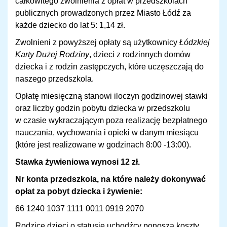
całkowitego zwolnienia z opłat w przedszkolach
publicznych prowadzonych przez Miasto Łódź za
każde dziecko do lat 5: 1,14 zł.
Zwolnieni z powyższej opłaty są użytkownicy
Łódzkiej
Karty Dużej Rodziny
, dzieci z rodzinnych domów
dziecka i z rodzin zastępczych, które uczęszczają do
naszego przedszkola.
Opłatę miesięczną stanowi iloczyn godzinowej stawki
oraz liczby godzin pobytu dziecka w przedszkolu
w czasie wykraczającym poza realizację bezpłatnego
nauczania, wychowania i opieki w danym miesiącu
(które jest realizowane w godzinach 8:00 -13:00).
Stawka żywieniowa wynosi 12 zł.
Nr konta przedszkola, na które należy dokonywać
opłat za pobyt dziecka i żywienie:
66 1240 1037 1111 0011 0919 2070
Rodzice dzieci o statusie uchodźcy ponoszą koszty