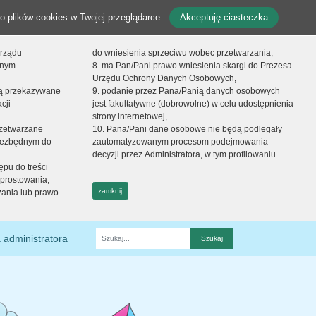
o plików cookies w Twojej przeglądarce.
Akceptuję ciasteczka
orządu
do wniesienia sprzeciwu wobec przetwarzania,
onym
8. ma Pan/Pani prawo wniesienia skargi do Prezesa
Urzędu Ochrony Danych Osobowych,
dą przekazywane
9. podanie przez Pana/Panią danych osobowych
cji
jest fakultatywne (dobrowolne) w celu udostępnienia
strony internetowej,
zetwarzane
10. Pana/Pani dane osobowe nie będą podlegały
niezbędnym do
zautomatyzowanym procesom podejmowania
decyzji przez Administratora, w tym profilowaniu.
ępu do treści
prostowania,
zamknij
zania lub prawo
 administratora
Fraza