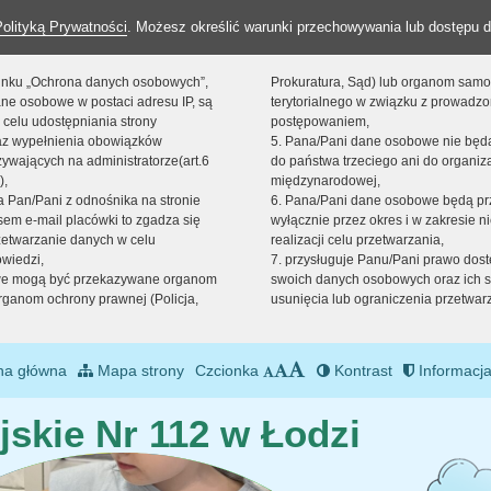
Polityką Prywatności
. Możesz określić warunki przechowywania lub dostępu d
 linku „Ochrona danych osobowych”,
Prokuratura, Sąd) lub organom sam
ne osobowe w postaci adresu IP, są
terytorialnego w związku z prowadz
 celu udostępniania strony
postępowaniem,
raz wypełnienia obowiązków
5. Pana/Pani dane osobowe nie bę
ywających na administratorze(art.6
do państwa trzeciego ani do organiza
),
międzynarodowej,
sta Pan/Pani z odnośnika na stronie
6. Pana/Pani dane osobowe będą pr
em e-mail placówki to zgadza się
wyłącznie przez okres i w zakresie 
zetwarzanie danych w celu
realizacji celu przetwarzania,
owiedzi,
7. przysługuje Panu/Pani prawo dost
we mogą być przekazywane organom
swoich danych osobowych oraz ich s
ganom ochrony prawnej (Policja,
usunięcia lub ograniczenia przetwar
na główna
Mapa strony
Czcionka
Kontrast
Informacja
jskie Nr 112 w Łodzi