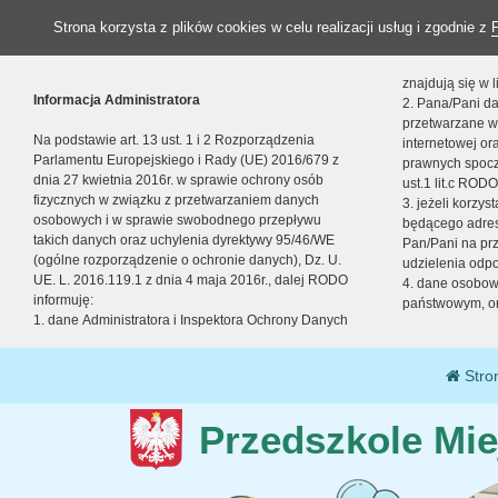
Strona korzysta z plików cookies w celu realizacji usług i zgodnie z
znajdują się w
Informacja Administratora
2. Pana/Pani da
przetwarzane w
Na podstawie art. 13 ust. 1 i 2 Rozporządzenia
internetowej o
Parlamentu Europejskiego i Rady (UE) 2016/679 z
prawnych spocz
dnia 27 kwietnia 2016r. w sprawie ochrony osób
ust.1 lit.c RODO
fizycznych w związku z przetwarzaniem danych
3. jeżeli korzy
osobowych i w sprawie swobodnego przepływu
będącego adres
takich danych oraz uchylenia dyrektywy 95/46/WE
Pan/Pani na pr
(ogólne rozporządzenie o ochronie danych), Dz. U.
udzielenia odp
UE. L. 2016.119.1 z dnia 4 maja 2016r., dalej RODO
4. dane osobo
informuję:
państwowym, or
1. dane Administratora i Inspektora Ochrony Danych
Stro
Przedszkole Mie