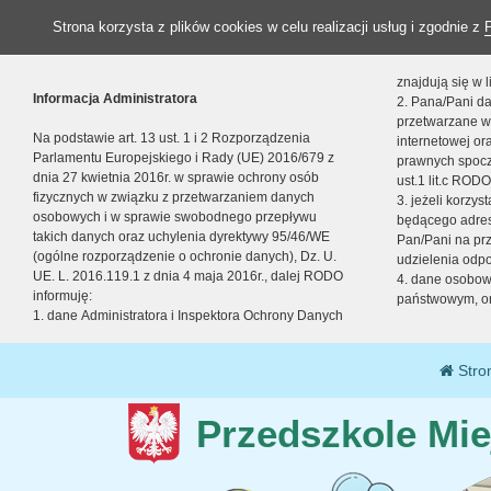
Strona korzysta z plików cookies w celu realizacji usług i zgodnie z
znajdują się w
Informacja Administratora
2. Pana/Pani da
przetwarzane w
Na podstawie art. 13 ust. 1 i 2 Rozporządzenia
internetowej o
Parlamentu Europejskiego i Rady (UE) 2016/679 z
prawnych spocz
dnia 27 kwietnia 2016r. w sprawie ochrony osób
ust.1 lit.c RODO
fizycznych w związku z przetwarzaniem danych
3. jeżeli korzy
osobowych i w sprawie swobodnego przepływu
będącego adres
takich danych oraz uchylenia dyrektywy 95/46/WE
Pan/Pani na pr
(ogólne rozporządzenie o ochronie danych), Dz. U.
udzielenia odp
UE. L. 2016.119.1 z dnia 4 maja 2016r., dalej RODO
4. dane osobo
informuję:
państwowym, or
1. dane Administratora i Inspektora Ochrony Danych
Stro
Przedszkole Mie