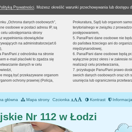
Polityką Prywatności
. Możesz określić warunki przechowywania lub dostępu d
 linku „Ochrona danych osobowych”,
Prokuratura, Sąd) lub organom sam
ne osobowe w postaci adresu IP, są
terytorialnego w związku z prowadz
 celu udostępniania strony
postępowaniem,
raz wypełnienia obowiązków
5. Pana/Pani dane osobowe nie bę
ywających na administratorze(art.6
do państwa trzeciego ani do organiza
),
międzynarodowej,
sta Pan/Pani z odnośnika na stronie
6. Pana/Pani dane osobowe będą pr
em e-mail placówki to zgadza się
wyłącznie przez okres i w zakresie 
zetwarzanie danych w celu
realizacji celu przetwarzania,
owiedzi,
7. przysługuje Panu/Pani prawo dost
we mogą być przekazywane organom
swoich danych osobowych oraz ich s
ganom ochrony prawnej (Policja,
usunięcia lub ograniczenia przetwar
na główna
Mapa strony
Czcionka
Kontrast
Informacja
jskie Nr 112 w Łodzi