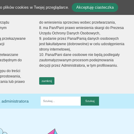
o plików cookies w Twojej przeglądarce.
Akceptuję ciasteczka
orządu
do wniesienia sprzeciwu wobec przetwarzania,
onym
8. ma Pan/Pani prawo wniesienia skargi do Prezesa
Urzędu Ochrony Danych Osobowych,
dą przekazywane
9. podanie przez Pana/Panią danych osobowych
cji
jest fakultatywne (dobrowolne) w celu udostępnienia
strony internetowej,
zetwarzane
10. Pana/Pani dane osobowe nie będą podlegały
niezbędnym do
zautomatyzowanym procesom podejmowania
decyzji przez Administratora, w tym profilowaniu.
ępu do treści
prostowania,
zamknij
zania lub prawo
 administratora
Fraza