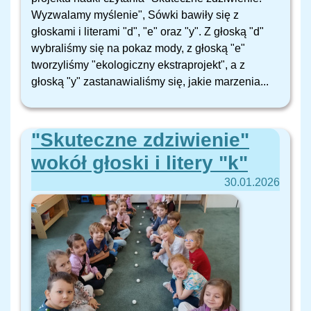
Wyzwalamy myślenie", Sówki bawiły się z
głoskami i literami "d", "e" oraz "y". Z głoską "d"
wybraliśmy się na pokaz mody, z głoską "e"
tworzyliśmy "ekologiczny ekstraprojekt", a z
głoską "y" zastanawialiśmy się, jakie marzenia...
"Skuteczne zdziwienie"
wokół głoski i litery "k"
30.01.2026