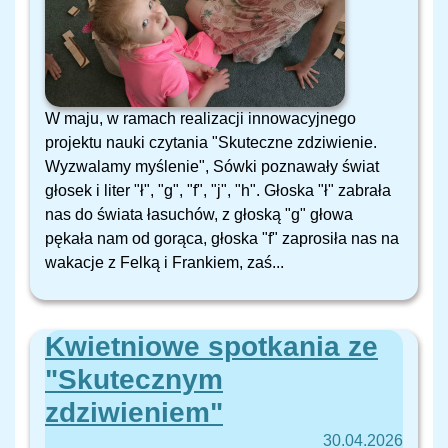
W maju, w ramach realizacji innowacyjnego
projektu nauki czytania "Skuteczne zdziwienie.
Wyzwalamy myślenie", Sówki poznawały świat
głosek i liter "ł", "g", "f", "j", "h". Głoska "ł" zabrała
nas do świata łasuchów, z głoską "g" głowa
pękała nam od gorąca, głoska "f" zaprosiła nas na
wakacje z Felką i Frankiem, zaś...
Kwietniowe spotkania ze
"Skutecznym
zdziwieniem"
30.04.2026