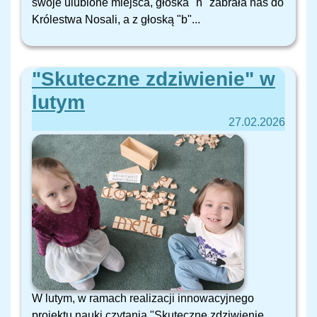
swoje ulubione miejsca, głoska "n" zabrała nas do
Królestwa Nosali, a z głoską "b"...
"Skuteczne zdziwienie" w
lutym
27.02.2026
W lutym, w ramach realizacji innowacyjnego
projektu nauki czytania "Skuteczne zdziwienie.