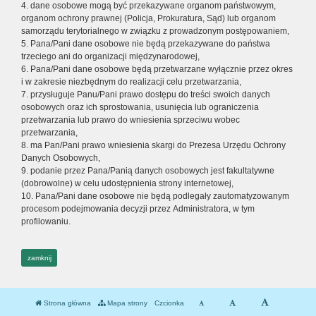
4. dane osobowe mogą być przekazywane organom państwowym,
organom ochrony prawnej (Policja, Prokuratura, Sąd) lub organom
samorządu terytorialnego w związku z prowadzonym postępowaniem,
5. Pana/Pani dane osobowe nie będą przekazywane do państwa
trzeciego ani do organizacji międzynarodowej,
6. Pana/Pani dane osobowe będą przetwarzane wyłącznie przez okres
i w zakresie niezbędnym do realizacji celu przetwarzania,
7. przysługuje Panu/Pani prawo dostępu do treści swoich danych
osobowych oraz ich sprostowania, usunięcia lub ograniczenia
przetwarzania lub prawo do wniesienia sprzeciwu wobec
przetwarzania,
8. ma Pan/Pani prawo wniesienia skargi do Prezesa Urzędu Ochrony
Danych Osobowych,
9. podanie przez Pana/Panią danych osobowych jest fakultatywne
(dobrowolne) w celu udostępnienia strony internetowej,
10. Pana/Pani dane osobowe nie będą podlegały zautomatyzowanym
procesom podejmowania decyzji przez Administratora, w tym
profilowaniu.
zamknij
Strona główna
Mapa strony
Czcionka