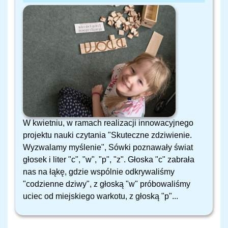
W kwietniu, w ramach realizacji innowacyjnego
projektu nauki czytania "Skuteczne zdziwienie.
Wyzwalamy myślenie", Sówki poznawały świat
głosek i liter "c", "w", "p", "z". Głoska "c" zabrała
nas na łąkę, gdzie wspólnie odkrywaliśmy
"codzienne dziwy", z głoską "w" próbowaliśmy
uciec od miejskiego warkotu, z głoską "p"...