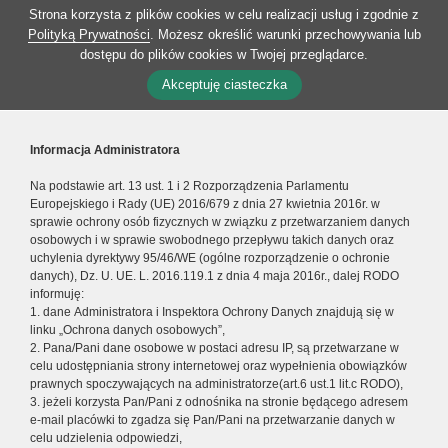
Strona korzysta z plików cookies w celu realizacji usług i zgodnie z
Polityką Prywatności
. Możesz określić warunki przechowywania lub
dostępu do plików cookies w Twojej przeglądarce.
Akceptuję ciasteczka
Informacja Administratora
Na podstawie art. 13 ust. 1 i 2 Rozporządzenia Parlamentu
Europejskiego i Rady (UE) 2016/679 z dnia 27 kwietnia 2016r. w
sprawie ochrony osób fizycznych w związku z przetwarzaniem danych
osobowych i w sprawie swobodnego przepływu takich danych oraz
uchylenia dyrektywy 95/46/WE (ogólne rozporządzenie o ochronie
danych), Dz. U. UE. L. 2016.119.1 z dnia 4 maja 2016r., dalej RODO
informuję:
1. dane Administratora i Inspektora Ochrony Danych znajdują się w
linku „Ochrona danych osobowych”,
2. Pana/Pani dane osobowe w postaci adresu IP, są przetwarzane w
celu udostępniania strony internetowej oraz wypełnienia obowiązków
prawnych spoczywających na administratorze(art.6 ust.1 lit.c RODO),
3. jeżeli korzysta Pan/Pani z odnośnika na stronie będącego adresem
e-mail placówki to zgadza się Pan/Pani na przetwarzanie danych w
celu udzielenia odpowiedzi,