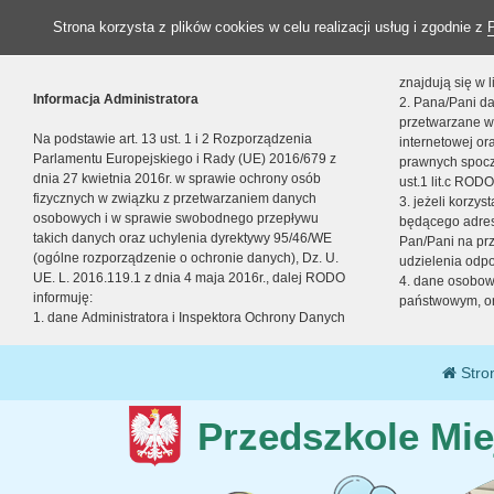
Strona korzysta z plików cookies w celu realizacji usług i zgodnie z
znajdują się w
Informacja Administratora
2. Pana/Pani da
przetwarzane w
Na podstawie art. 13 ust. 1 i 2 Rozporządzenia
internetowej o
Parlamentu Europejskiego i Rady (UE) 2016/679 z
prawnych spocz
dnia 27 kwietnia 2016r. w sprawie ochrony osób
ust.1 lit.c RODO
fizycznych w związku z przetwarzaniem danych
3. jeżeli korzy
osobowych i w sprawie swobodnego przepływu
będącego adres
takich danych oraz uchylenia dyrektywy 95/46/WE
Pan/Pani na pr
(ogólne rozporządzenie o ochronie danych), Dz. U.
udzielenia odp
UE. L. 2016.119.1 z dnia 4 maja 2016r., dalej RODO
4. dane osobo
informuję:
państwowym, or
1. dane Administratora i Inspektora Ochrony Danych
Stro
Przedszkole Mie