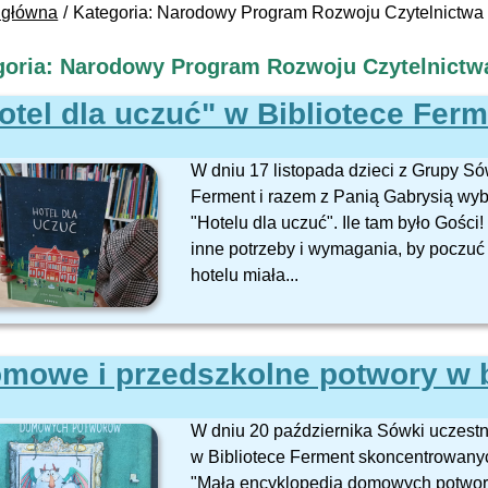
 główna
Kategoria: Narodowy Program Rozwoju Czytelnictwa
goria: Narodowy Program Rozwoju Czytelnictw
otel dla uczuć" w Bibliotece Fer
W dniu 17 listopada dzieci z Grupy Só
Ferment i razem z Panią Gabrysią wyb
"Hotelu dla uczuć". Ile tam było Gości!
inne potrzeby i wymagania, by poczuć 
hotelu miała...
mowe i przedszkolne potwory w b
W dniu 20 października Sówki uczestn
w Bibliotece Ferment skoncentrowanyc
"Mała encyklopedia domowych potwor