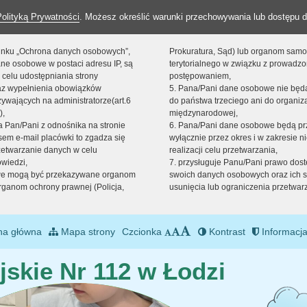
Polityką Prywatności
. Możesz określić warunki przechowywania lub dostępu d
 linku „Ochrona danych osobowych”,
Prokuratura, Sąd) lub organom sam
ne osobowe w postaci adresu IP, są
terytorialnego w związku z prowadz
 celu udostępniania strony
postępowaniem,
raz wypełnienia obowiązków
5. Pana/Pani dane osobowe nie bę
ywających na administratorze(art.6
do państwa trzeciego ani do organiza
),
międzynarodowej,
sta Pan/Pani z odnośnika na stronie
6. Pana/Pani dane osobowe będą pr
em e-mail placówki to zgadza się
wyłącznie przez okres i w zakresie 
zetwarzanie danych w celu
realizacji celu przetwarzania,
owiedzi,
7. przysługuje Panu/Pani prawo dost
we mogą być przekazywane organom
swoich danych osobowych oraz ich s
ganom ochrony prawnej (Policja,
usunięcia lub ograniczenia przetwar
na główna
Mapa strony
Czcionka
Kontrast
Informacja
jskie Nr 112 w Łodzi