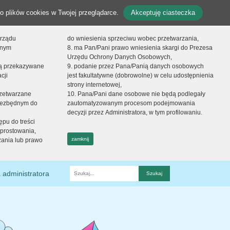
o plików cookies w Twojej przeglądarce.
Akceptuję ciasteczka
orządu
do wniesienia sprzeciwu wobec przetwarzania,
onym
8. ma Pan/Pani prawo wniesienia skargi do Prezesa
Urzędu Ochrony Danych Osobowych,
dą przekazywane
9. podanie przez Pana/Panią danych osobowych
cji
jest fakultatywne (dobrowolne) w celu udostępnienia
strony internetowej,
zetwarzane
10. Pana/Pani dane osobowe nie będą podlegały
niezbędnym do
zautomatyzowanym procesom podejmowania
decyzji przez Administratora, w tym profilowaniu.
ępu do treści
prostowania,
zamknij
zania lub prawo
 administratora
Fraza