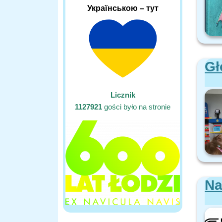
Українською – тут
Gł
Licznik
1127921
gości było na stronie
Na