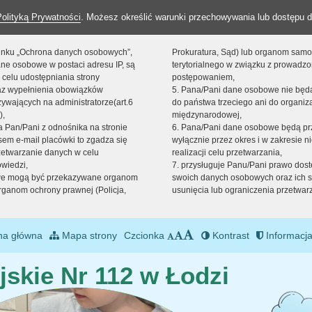
Polityką Prywatności
. Możesz określić warunki przechowywania lub dostępu d
 linku „Ochrona danych osobowych”,
Prokuratura, Sąd) lub organom sam
ne osobowe w postaci adresu IP, są
terytorialnego w związku z prowadz
 celu udostępniania strony
postępowaniem,
raz wypełnienia obowiązków
5. Pana/Pani dane osobowe nie bę
ywających na administratorze(art.6
do państwa trzeciego ani do organiza
),
międzynarodowej,
sta Pan/Pani z odnośnika na stronie
6. Pana/Pani dane osobowe będą pr
em e-mail placówki to zgadza się
wyłącznie przez okres i w zakresie 
zetwarzanie danych w celu
realizacji celu przetwarzania,
owiedzi,
7. przysługuje Panu/Pani prawo dost
we mogą być przekazywane organom
swoich danych osobowych oraz ich s
ganom ochrony prawnej (Policja,
usunięcia lub ograniczenia przetwar
na główna
Mapa strony
Czcionka
Kontrast
Informacja
jskie Nr 112 w Łodzi