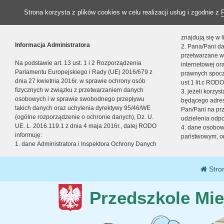
Strona korzysta z plików cookies w celu realizacji usług i zgodnie z
znajdują się w
Informacja Administratora
2. Pana/Pani da
przetwarzane w
Na podstawie art. 13 ust. 1 i 2 Rozporządzenia
internetowej o
Parlamentu Europejskiego i Rady (UE) 2016/679 z
prawnych spocz
dnia 27 kwietnia 2016r. w sprawie ochrony osób
ust.1 lit.c RODO
fizycznych w związku z przetwarzaniem danych
3. jeżeli korzy
osobowych i w sprawie swobodnego przepływu
będącego adres
takich danych oraz uchylenia dyrektywy 95/46/WE
Pan/Pani na pr
(ogólne rozporządzenie o ochronie danych), Dz. U.
udzielenia odp
UE. L. 2016.119.1 z dnia 4 maja 2016r., dalej RODO
4. dane osobo
informuję:
państwowym, or
1. dane Administratora i Inspektora Ochrony Danych
Stro
Przedszkole Mie