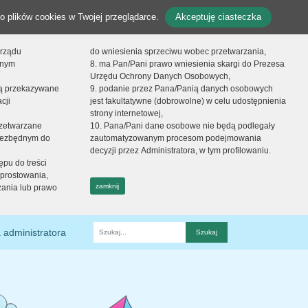
o plików cookies w Twojej przeglądarce.
Akceptuję ciasteczka
orządu
do wniesienia sprzeciwu wobec przetwarzania,
onym
8. ma Pan/Pani prawo wniesienia skargi do Prezesa
Urzędu Ochrony Danych Osobowych,
dą przekazywane
9. podanie przez Pana/Panią danych osobowych
cji
jest fakultatywne (dobrowolne) w celu udostępnienia
strony internetowej,
zetwarzane
10. Pana/Pani dane osobowe nie będą podlegały
niezbędnym do
zautomatyzowanym procesom podejmowania
decyzji przez Administratora, w tym profilowaniu.
ępu do treści
prostowania,
zamknij
zania lub prawo
 administratora
Fraza