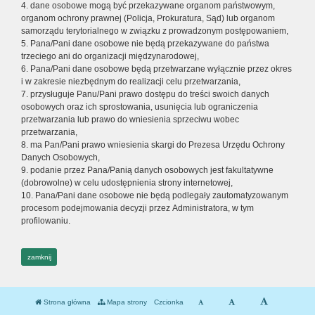
4. dane osobowe mogą być przekazywane organom państwowym,
organom ochrony prawnej (Policja, Prokuratura, Sąd) lub organom
samorządu terytorialnego w związku z prowadzonym postępowaniem,
5. Pana/Pani dane osobowe nie będą przekazywane do państwa
trzeciego ani do organizacji międzynarodowej,
6. Pana/Pani dane osobowe będą przetwarzane wyłącznie przez okres
i w zakresie niezbędnym do realizacji celu przetwarzania,
7. przysługuje Panu/Pani prawo dostępu do treści swoich danych
osobowych oraz ich sprostowania, usunięcia lub ograniczenia
przetwarzania lub prawo do wniesienia sprzeciwu wobec
przetwarzania,
8. ma Pan/Pani prawo wniesienia skargi do Prezesa Urzędu Ochrony
Danych Osobowych,
9. podanie przez Pana/Panią danych osobowych jest fakultatywne
(dobrowolne) w celu udostępnienia strony internetowej,
10. Pana/Pani dane osobowe nie będą podlegały zautomatyzowanym
procesom podejmowania decyzji przez Administratora, w tym
profilowaniu.
zamknij
Strona główna
Mapa strony
Czcionka