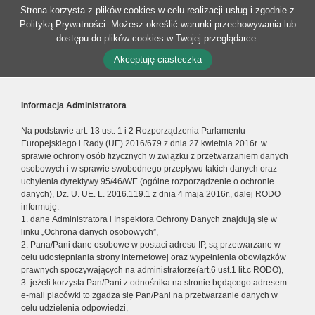
Strona korzysta z plików cookies w celu realizacji usług i zgodnie z
Polityką Prywatności
. Możesz określić warunki przechowywania lub
dostępu do plików cookies w Twojej przeglądarce.
Akceptuję ciasteczka
Informacja Administratora
Na podstawie art. 13 ust. 1 i 2 Rozporządzenia Parlamentu
Europejskiego i Rady (UE) 2016/679 z dnia 27 kwietnia 2016r. w
sprawie ochrony osób fizycznych w związku z przetwarzaniem danych
osobowych i w sprawie swobodnego przepływu takich danych oraz
uchylenia dyrektywy 95/46/WE (ogólne rozporządzenie o ochronie
danych), Dz. U. UE. L. 2016.119.1 z dnia 4 maja 2016r., dalej RODO
informuję:
1. dane Administratora i Inspektora Ochrony Danych znajdują się w
linku „Ochrona danych osobowych”,
2. Pana/Pani dane osobowe w postaci adresu IP, są przetwarzane w
celu udostępniania strony internetowej oraz wypełnienia obowiązków
prawnych spoczywających na administratorze(art.6 ust.1 lit.c RODO),
3. jeżeli korzysta Pan/Pani z odnośnika na stronie będącego adresem
e-mail placówki to zgadza się Pan/Pani na przetwarzanie danych w
celu udzielenia odpowiedzi,