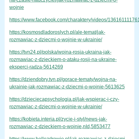
wojnie
https://www.facebook.com/charaktery/videos/13616111176
https://kosmosdladoroslych.pl/ale-temat/jak-
rozmawiac-z-dziecmi-o-wojnie-w-ukrainie/
https://tvn24.pl/polska/wojna-rosja-ukraina-jak-
rozmawiac-z-dzieckiem-o-ataku-rosji-na-ukraine-
eksperci-radza-5614269
https://dziendobry.tvn.pl/gorace-tematy/wojna-na-
ukrainie-jak-rozmawiac-z-dziecmi-o-wojnie-5613625
https://dzieciecapsychologia.pl/jak-wspierac-i-czy-
rozmawiac-z-dziecmi-o-wojnie-w-ukrainie/
https://kobieta.interia.pl/zycie-i-styl/news-jak-
rozmawiac-z-dzieckiem-o-wojnie,nId,5853477
https://www.hellozdrowie.pl/jak-rozmawiac-z-dziecmi-