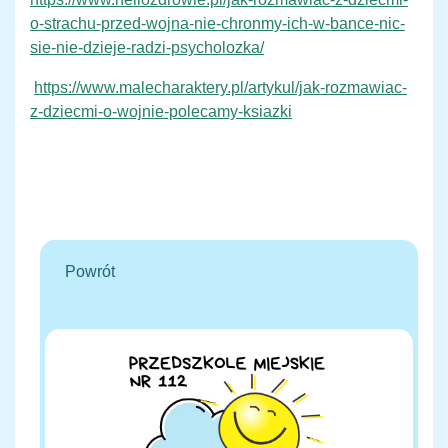
o-strachu-przed-wojna-nie-chronmy-ich-w-bance-nic-
sie-nie-dzieje-radzi-psycholozka/
https://www.malecharaktery.pl/artykul/jak-rozmawiac-
z-dziecmi-o-wojnie-polecamy-ksiazki
Powrót