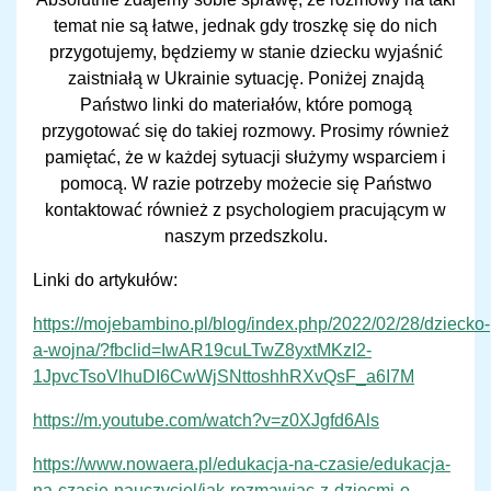
temat nie są łatwe, jednak gdy troszkę się do nich
przygotujemy, będziemy w stanie dziecku wyjaśnić
zaistniałą w Ukrainie sytuację. Poniżej znajdą
Państwo linki do materiałów, które pomogą
przygotować się do takiej rozmowy. Prosimy również
pamiętać, że w każdej sytuacji służymy wsparciem i
pomocą. W razie potrzeby możecie się Państwo
kontaktować również z psychologiem pracującym w
naszym przedszkolu.
Linki do artykułów:
https://mojebambino.pl/blog/index.php/2022/02/28/dziecko-
a-wojna/?fbclid=IwAR19cuLTwZ8yxtMKzI2-
1JpvcTsoVlhuDI6CwWjSNttoshhRXvQsF_a6I7M
https://m.youtube.com/watch?v=z0XJgfd6Als
https://www.nowaera.pl/edukacja-na-czasie/edukacja-
na-czasie-nauczyciel/jak-rozmawiac-z-dziecmi-o-