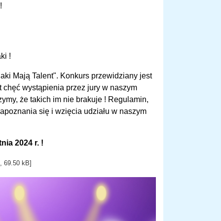
!
ki !
ki Mają Talent". Konkurs przewidziany jest
t chęć wystąpienia przez jury w naszym
ymy, że takich im nie brakuje ! Regulamin,
zapoznania się i wzięcia udziału w naszym
ia 2024 r. !
, 69.50 kB]