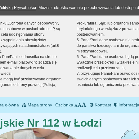
Polityką Prywatności
. Możesz określić warunki przechowywania lub dostępu d
 linku „Ochrona danych osobowych”,
Prokuratura, Sąd) lub organom sam
ne osobowe w postaci adresu IP, są
terytorialnego w związku z prowadz
 celu udostępniania strony
postępowaniem,
raz wypełnienia obowiązków
5. Pana/Pani dane osobowe nie bę
ywających na administratorze(art.6
do państwa trzeciego ani do organiza
),
międzynarodowej,
sta Pan/Pani z odnośnika na stronie
6. Pana/Pani dane osobowe będą pr
em e-mail placówki to zgadza się
wyłącznie przez okres i w zakresie 
zetwarzanie danych w celu
realizacji celu przetwarzania,
owiedzi,
7. przysługuje Panu/Pani prawo dost
we mogą być przekazywane organom
swoich danych osobowych oraz ich s
ganom ochrony prawnej (Policja,
usunięcia lub ograniczenia przetwar
na główna
Mapa strony
Czcionka
Kontrast
Informacja
jskie Nr 112 w Łodzi