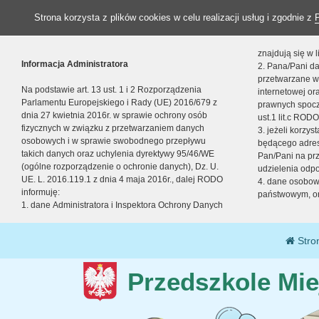
Strona korzysta z plików cookies w celu realizacji usług i zgodnie z
znajdują się w
Informacja Administratora
2. Pana/Pani da
przetwarzane w
Na podstawie art. 13 ust. 1 i 2 Rozporządzenia
internetowej o
Parlamentu Europejskiego i Rady (UE) 2016/679 z
prawnych spocz
dnia 27 kwietnia 2016r. w sprawie ochrony osób
ust.1 lit.c RODO
fizycznych w związku z przetwarzaniem danych
3. jeżeli korzy
osobowych i w sprawie swobodnego przepływu
będącego adres
takich danych oraz uchylenia dyrektywy 95/46/WE
Pan/Pani na pr
(ogólne rozporządzenie o ochronie danych), Dz. U.
udzielenia odp
UE. L. 2016.119.1 z dnia 4 maja 2016r., dalej RODO
4. dane osobo
informuję:
państwowym, or
1. dane Administratora i Inspektora Ochrony Danych
Stro
Przedszkole Mie