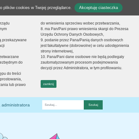
o plików cookies w Twojej przeglądarce.
Akceptuję ciasteczka
orządu
do wniesienia sprzeciwu wobec przetwarzania,
onym
8. ma Pan/Pani prawo wniesienia skargi do Prezesa
Urzędu Ochrony Danych Osobowych,
dą przekazywane
9. podanie przez Pana/Panią danych osobowych
cji
jest fakultatywne (dobrowolne) w celu udostępnienia
strony internetowej,
zetwarzane
10. Pana/Pani dane osobowe nie będą podlegały
niezbędnym do
zautomatyzowanym procesom podejmowania
decyzji przez Administratora, w tym profilowaniu.
ępu do treści
prostowania,
zamknij
zania lub prawo
 administratora
Fraza