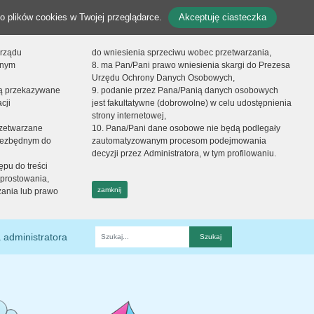
o plików cookies w Twojej przeglądarce.
Akceptuję ciasteczka
orządu
do wniesienia sprzeciwu wobec przetwarzania,
onym
8. ma Pan/Pani prawo wniesienia skargi do Prezesa
Urzędu Ochrony Danych Osobowych,
dą przekazywane
9. podanie przez Pana/Panią danych osobowych
cji
jest fakultatywne (dobrowolne) w celu udostępnienia
strony internetowej,
zetwarzane
10. Pana/Pani dane osobowe nie będą podlegały
niezbędnym do
zautomatyzowanym procesom podejmowania
decyzji przez Administratora, w tym profilowaniu.
ępu do treści
prostowania,
zamknij
zania lub prawo
 administratora
Fraza