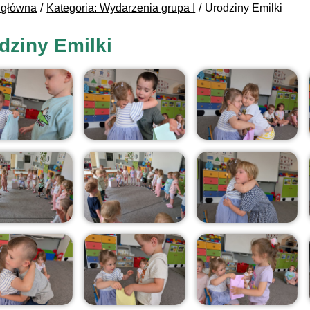
 główna
Kategoria: Wydarzenia grupa I
Urodziny Emilki
dziny Emilki