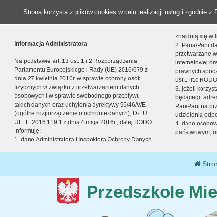
Strona korzysta z plików cookies w celu realizacji usług i zgodnie z
znajdują się w
Informacja Administratora
2. Pana/Pani da
przetwarzane w
Na podstawie art. 13 ust. 1 i 2 Rozporządzenia
internetowej o
Parlamentu Europejskiego i Rady (UE) 2016/679 z
prawnych spocz
dnia 27 kwietnia 2016r. w sprawie ochrony osób
ust.1 lit.c RODO
fizycznych w związku z przetwarzaniem danych
3. jeżeli korzy
osobowych i w sprawie swobodnego przepływu
będącego adres
takich danych oraz uchylenia dyrektywy 95/46/WE
Pan/Pani na pr
(ogólne rozporządzenie o ochronie danych), Dz. U.
udzielenia odp
UE. L. 2016.119.1 z dnia 4 maja 2016r., dalej RODO
4. dane osobo
informuję:
państwowym, or
1. dane Administratora i Inspektora Ochrony Danych
Stro
Przedszkole Mie