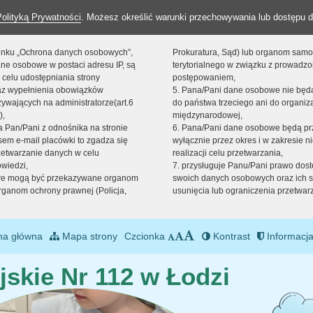
Polityką Prywatności
. Możesz określić warunki przechowywania lub dostępu d
 linku „Ochrona danych osobowych”,
Prokuratura, Sąd) lub organom sam
ne osobowe w postaci adresu IP, są
terytorialnego w związku z prowadz
 celu udostępniania strony
postępowaniem,
raz wypełnienia obowiązków
5. Pana/Pani dane osobowe nie bę
ywających na administratorze(art.6
do państwa trzeciego ani do organiza
),
międzynarodowej,
sta Pan/Pani z odnośnika na stronie
6. Pana/Pani dane osobowe będą pr
em e-mail placówki to zgadza się
wyłącznie przez okres i w zakresie 
zetwarzanie danych w celu
realizacji celu przetwarzania,
owiedzi,
7. przysługuje Panu/Pani prawo dost
we mogą być przekazywane organom
swoich danych osobowych oraz ich s
ganom ochrony prawnej (Policja,
usunięcia lub ograniczenia przetwar
na główna
Mapa strony
Czcionka
Kontrast
Informacja
jskie Nr 112 w Łodzi