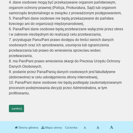
4. dane osobowe mogą być przekazywane organom państwowym,
organom ochrony prawnej (Policja, Prokuratura, Sąd) lub organom
samorządu terytorialnego w związku z prowadzonym postępowaniem,
5. Pana/Pani dane osobowe nie będą przekazywane do państwa
trzeciego ani do organizacji międzynarodowej,
6. Pana/Pani dane osobowe będą przetwarzane wyłącznie przez okres
i w zakresie niezbędnym do realizacji celu przetwarzania,
7. przysługuje Panu/Pani prawo dostępu do treści swoich danych
osobowych oraz ich sprostowania, usunięcia lub ograniczenia
przetwarzania lub prawo do wniesienia sprzeciwu wobec
przetwarzania,
8. ma Pan/Pani prawo wniesienia skargi do Prezesa Urzędu Ochrony
Danych Osobowych,
9. podanie przez Pana/Panią danych osobowych jest fakultatywne
(dobrowolne) w celu udostępnienia strony internetowej,
10. Pana/Pani dane osobowe nie będą podlegały zautomatyzowanym
procesom podejmowania decyzji przez Administratora, w tym
profilowaniu.
zamknij
Strona główna
Mapa strony
Czcionka