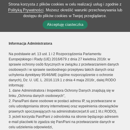
Strona korzysta z plików cookies w celu realizacji usług i zgodnie z
Polityką Prywatności
. Możesz określić warunki przechowywania lub
dostępu do plików cookies w Twojej przeglądarce.
Akceptuję ciasteczka
Informacja Administratora
Na podstawie art. 13 ust. 1 i 2 Rozporządzenia Parlamentu
Europejskiego i Rady (UE) 2016/679 z dnia 27 kwietnia 2016r. w
sprawie ochrony osób fizycznych w związku z przetwarzaniem danych
osobowych i w sprawie swobodnego przepływu takich danych oraz
uchylenia dyrektywy 95/46/WE (ogólne rozporządzenie o ochronie
danych), Dz. U. UE. L. 2016.119.1 z dnia 4 maja 2016r., dalej RODO
informuję:
1. dane Administratora i Inspektora Ochrony Danych znajdują się w
linku „Ochrona danych osobowych”,
2. Pana/Pani dane osobowe w postaci adresu IP, są przetwarzane w
celu udostępniania strony internetowej oraz wypełnienia obowiązków
prawnych spoczywających na administratorze(art.6 ust.1 lit.c RODO),
3. jeżeli korzysta Pan/Pani z odnośnika na stronie będącego adresem
e-mail placówki to zgadza się Pan/Pani na przetwarzanie danych w
celu udzielenia odpowiedzi,